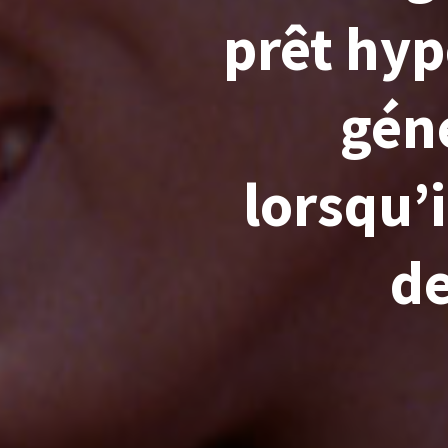
prêt hypo
gén
lorsqu’
de