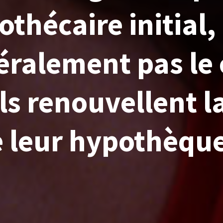
thécaire initial, 
éralement pas le 
ils renouvellent l
 leur hypothèqu