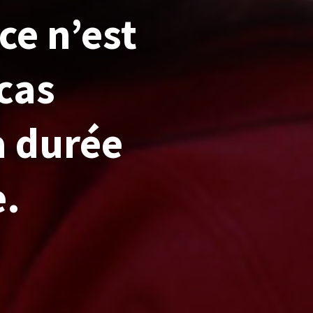
ce n’est
cas
a durée
e.