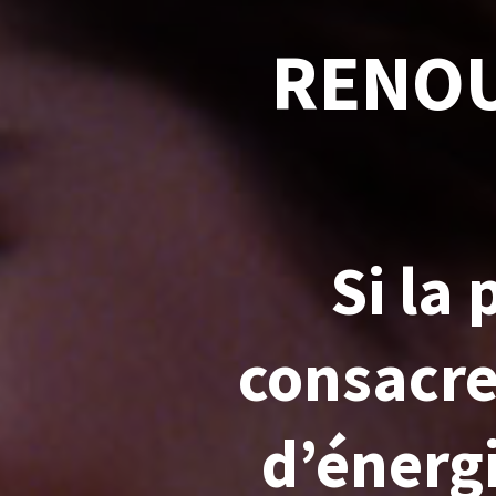
RENOU
Si la
consacre
d’énerg